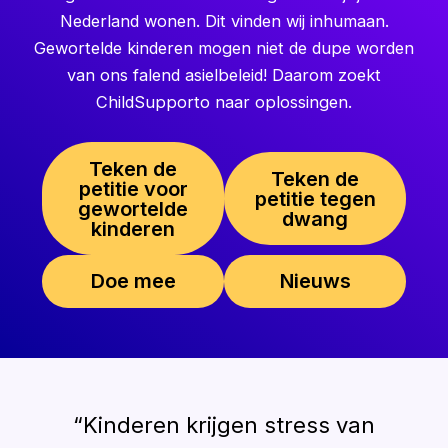
Nederland wonen. Dit vinden wij inhumaan.
Gewortelde kinderen mogen niet de dupe worden
van ons falend asielbeleid! Daarom zoekt
ChildSupporto naar oplossingen.
Teken de
Teken de
petitie voor
petitie tegen
gewortelde
dwang
kinderen
Doe mee
Nieuws
“Kinderen krijgen stress van