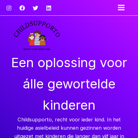
Ga
naar
de
inhoud
Een oplossing voor
álle gewortelde
kinderen
Childsupporto, recht voor ieder kind. In het
huidige asielbeleid kunnen gezinnen worden
uitgezet met kinderen die langer dan vijf jaar in