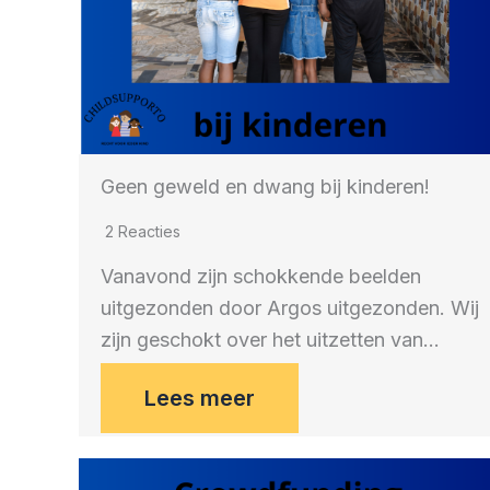
Geen geweld en dwang bij kinderen!
2 Reacties
Vanavond zijn schokkende beelden
uitgezonden door Argos uitgezonden. Wij
zijn geschokt over het uitzetten van…
Lees meer