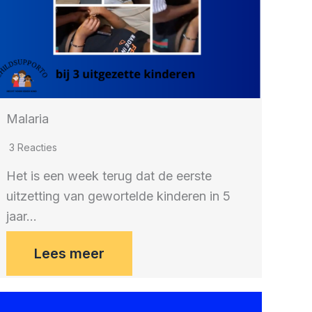
Malaria
3 Reacties
Het is een week terug dat de eerste
uitzetting van gewortelde kinderen in 5
jaar…
Lees meer