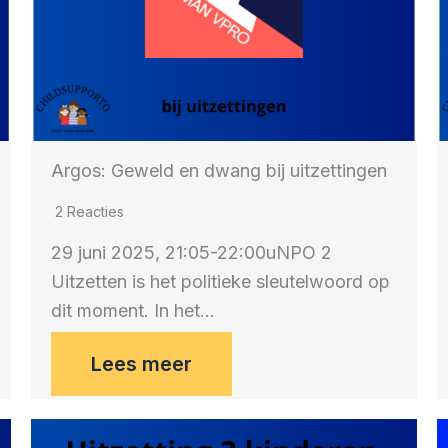
Argos: Geweld en dwang bij uitzettingen
2 Reacties
29 juni 2025, 21:05-22:00uNPO 2
Uitzetten is het politieke sleutelwoord op
dit moment. In het…
Lees meer