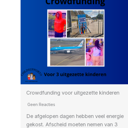
Crowdfunding voor uitgezette kinderen
Geen Reacties
De afgelopen dagen hebben veel energie
gekost. Afscheid moeten nemen van 3