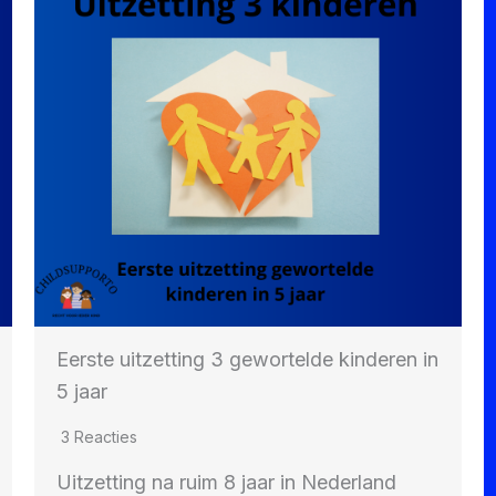
Eerste uitzetting 3 gewortelde kinderen in
5 jaar
3 Reacties
Uitzetting na ruim 8 jaar in Nederland